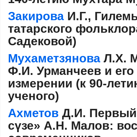
Закирова
И.Г., Гилем
татарского фольклора
Садековой)
Мухаметзянова
Л.Х. 
Ф.И. Урманчеев и его
измерении (к 90-лет
ученого)
Ахметов
Д.И. Первый
сүзе» А.Н. Малов: в