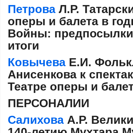
Петрова
Л.Р. Татарск
оперы и балета в го
Войны: предпосылки 
итоги
Ковычева
Е.И. Фольк
Анисенкова к спекта
Театре оперы и бале
ПЕРСОНАЛИИ
Салихова
А.Р. Велики
140-летию Мухтара 