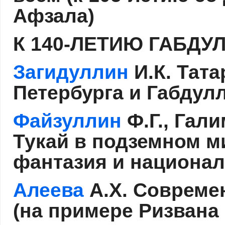
Афзала)
К 140-ЛЕТИЮ ГАБДУ
Загидуллин
И.К. Тата
Петербурга и Габдул
Файзуллин
Ф.Г., Гал
Тукай в подземном м
фантазия и национа
Алеева
А.Х. Современ
(на примере Ризван