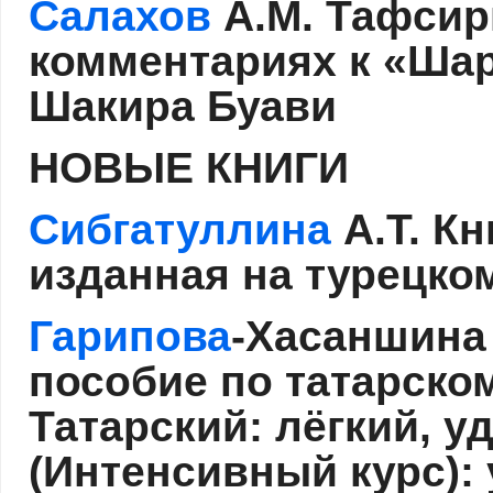
Салахов
А.М. Тафсир
комментариях к «Шар
Шакира Буави
НОВЫЕ КНИГИ
Сибгатуллина
А.Т. К
изданная на турецк
Гарипова
-Хасаншина
пособие по татарском
Татарский: лёгкий, у
(Интенсивный курс): 