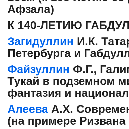
Афзала)
К 140-ЛЕТИЮ ГАБДУ
Загидуллин
И.К. Тата
Петербурга и Габдул
Файзуллин
Ф.Г., Гал
Тукай в подземном м
фантазия и национа
Алеева
А.Х. Современ
(на примере Ризван