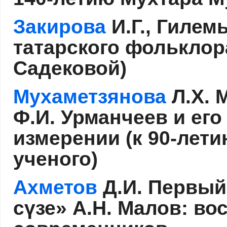
Закирова
И.Г., Гилем
татарского фольклора
Садековой)
Мухаметзянова
Л.Х. 
Ф.И. Урманчеев и его
измерении (к 90-лет
ученого)
Ахметов
Д.И. Первый
сүзе» А.Н. Малов: в