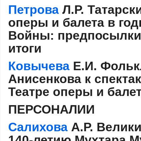
Петрова
Л.Р. Татарск
оперы и балета в го
Войны: предпосылки 
итоги
Ковычева
Е.И. Фольк
Анисенкова к спекта
Театре оперы и бале
ПЕРСОНАЛИИ
Салихова
А.Р. Велики
140-летию Мухтара 