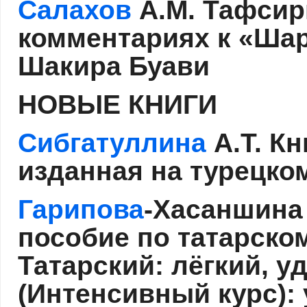
Салахов
А.М. Тафсир
комментариях к «Шар
Шакира Буави
НОВЫЕ КНИГИ
Сибгатуллина
А.Т. К
изданная на турецк
Гарипова
-Хасаншина
пособие по татарском
Татарский: лёгкий, у
(Интенсивный курс): 