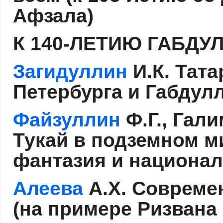
Афзала)
К 140-ЛЕТИЮ ГАБДУ
Загидуллин
И.К. Тата
Петербурга и Габдул
Файзуллин
Ф.Г., Гал
Тукай в подземном м
фантазия и национа
Алеева
А.Х. Современ
(на примере Ризван