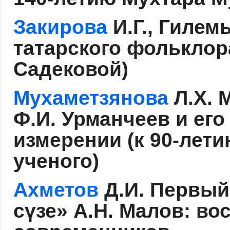
Закирова
И.Г., Гилем
татарского фольклора
Садековой)
Мухаметзянова
Л.Х. 
Ф.И. Урманчеев и его
измерении (к 90-лет
ученого)
Ахметов
Д.И. Первый
сүзе» А.Н. Малов: в