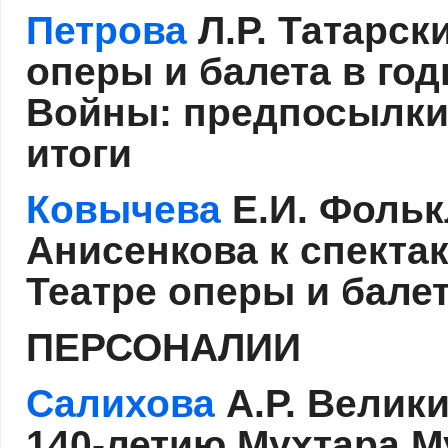
Петрова
Л.Р. Татарск
оперы и балета в го
Войны: предпосылки 
итоги
Ковычева
Е.И. Фольк
Анисенкова к спекта
Театре оперы и бале
ПЕРСОНАЛИИ
Салихова
А.Р. Велики
140-летию Мухтара 