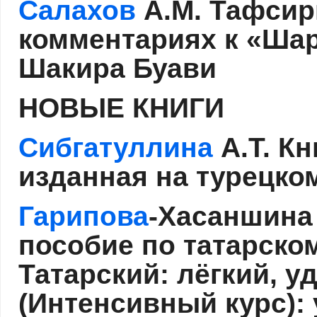
Салахов
А.М. Тафсир
комментариях к «Шар
Шакира Буави
НОВЫЕ КНИГИ
Сибгатуллина
А.Т. К
изданная на турецк
Гарипова
-Хасаншина
пособие по татарском
Татарский: лёгкий, у
(Интенсивный курс): 