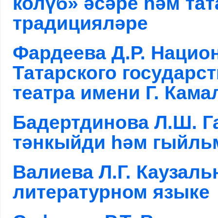
колүб» әсәре һәм та
традицияләре
Фардеева Д.Р. Нацио
Татарского государс
театра имени Г. Кама
Бадертдинова Л.Ш. 
тәнкыйди һәм гыйль
Валиева Л.Г. Каузаль
литературном языке