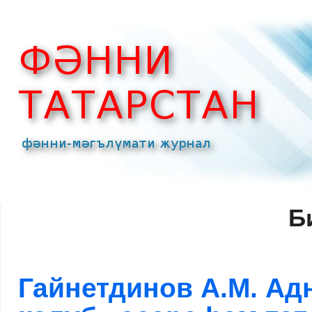
Б
Гайнетдинов А.М. А